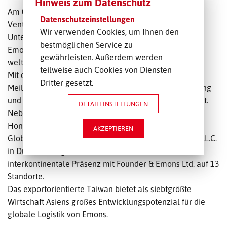
Hinweis zum Datenschutz
Am 04.03.2020 haben Emons und Founder ein Joint
Datenschutzeinstellungen
Venture in Taipeh/Taiwan gegründet. Das neue
Wir verwenden Cookies, um Ihnen den
Unternehmen fungiert unter dem Namen Founder &
bestmöglichen Service zu
Emons Ltd. – Founder ist ein langjähriger Partner der
gewährleisten. Außerdem werden
weltweit agierenden Emons Air & Sea GmbH.
teilweise auch Cookies von Diensten
Mit der Allianz in Taiwan setzt Emons einen neuen
Dritter gesetzt.
Meilenstein in seiner strategischen Internationalisierung
und intensiviert seine Geschäftsbeziehungen in Fernost.
DETAILEINSTELLUNGEN
Neben dem Joint Venture Emons Greater China Ltd. in
Hong Kong und der mehrheitlichen Übernahme der
AKZEPTIEREN
Global Fairways LLC in den USA sowie Al Ras Freight L.L.C.
in Dubai Anfang 2018, verstärkt Emons seine
interkontinentale Präsenz mit Founder & Emons Ltd. auf 13
Standorte.
Das exportorientierte Taiwan bietet als siebtgrößte
Wirtschaft Asiens großes Entwicklungspotenzial für die
globale Logistik von Emons.