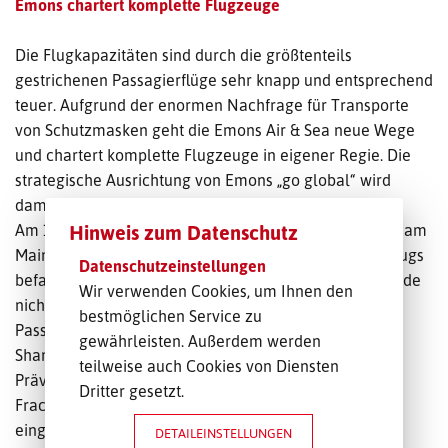
Emons chartert komplette Flugzeuge
Die Flugkapazitäten sind durch die größtenteils
gestrichenen Passagierflüge sehr knapp und entsprechend
teuer. Aufgrund der enormen Nachfrage für Transporte
von Schutzmasken geht die Emons Air & Sea neue Wege
und chartert komplette Flugzeuge in eigener Regie. Die
strategische Ausrichtung von Emons „go global“ wird
damit weiter vorangetrieben.
Am 10. April landete der erste Vollcharter in Frankfurt am
Hinweis zum Datenschutz
Main. An Bord eines umfunktionierten Passagierflugzeugs
Datenschutzeinstellungen
befanden sich ausschließlich Schutzmasken. Dazu wurde
Wir verwenden Cookies, um Ihnen den
nicht nur der Frachtraum, sondern auch der
bestmöglichen Service zu
Passagierbereich genutzt. Die zweite Maschine aus
gewährleisten. Außerdem werden
Shanghai mit Schutzmasken, Rohmaterial für
teilweise auch Cookies von Diensten
Präventionsmittel gegen die Pandemie und anderen
Dritter gesetzt.
Frachtgütern ist bereits am Ostermontag in Frankfurt
eingetroffen. Das dritte Flugzeug soll planmäßig am
DETAILEINSTELLUNGEN