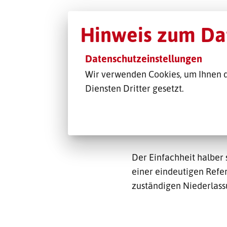
Ab Jahresbeginn ben
Hinweis zum Da
Batterien
Datenschutzeinstellungen
Als Hersteller oder Ver
Wir verwenden Cookies, um Ihnen d
sicher bereits informier
Diensten Dritter gesetzt.
Prüfzusammenfassung zu
wenn uns von Ihnen die
downloaden
. Unten in 
Der Einfachheit halber
einer eindeutigen Refer
zuständigen Niederlass