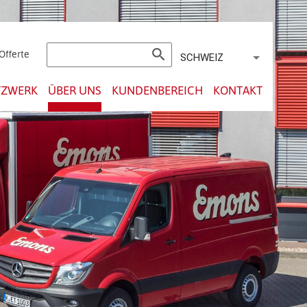
search
Offerte
SCHWEIZ
TZWERK
ÜBER UNS
KUNDENBEREICH
KONTAKT