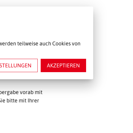
 mit Lithium
nthalten, sind Sie
werden teilweise auch Cookies von
ine
r noch befördern,
NSTELLUNGEN
AKZEPTIEREN
rund können Sie hier
usammenfassung.
bergabe vorab mit
e bitte mit Ihrer