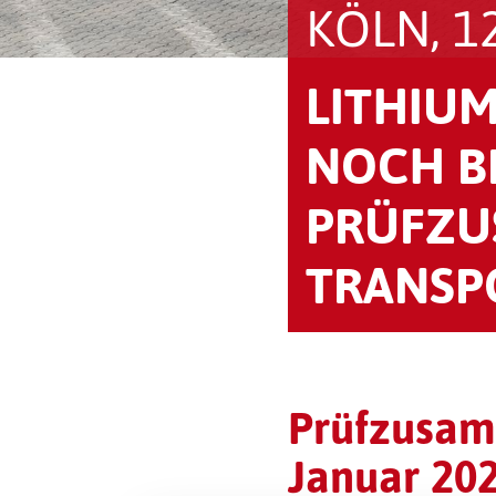
KÖLN, 12
LITHIU
NOCH B
PRÜFZU
TRANSP
Prüfzusam
Januar 20