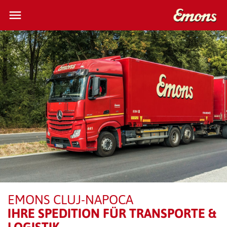
menu
close
search
SCHWEIZ
TRANSPORT & LOGISTIK
STANDORTE & NETZWERK
ÜBER UNS
KUNDENBEREICH
KONTAKT
EMONS CLUJ-NAPOCA
IHRE SPEDITION FÜR TRANSPORTE &
SENDUNGSVERFOLGUNG
LOGISTIK