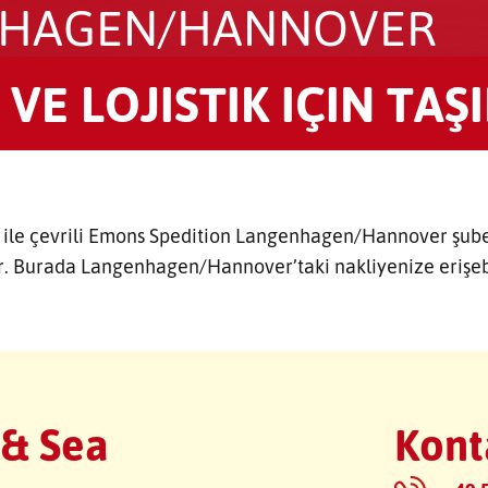
HAGEN/HANNOVER
 VE LOJISTIK IÇIN TAŞ
ı ile çevrili Emons Spedition Langenhagen/Hannover şube
r. Burada Langenhagen/Hannover’taki nakliyenize erişebi
 & Sea
Kont