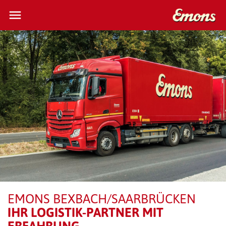
menu
close
search
SCHWEIZ
TRANSPORT & LOGISTIK
STANDORTE & NETZWERK
ÜBER UNS
KUNDENBEREICH
KONTAKT
EMONS BEXBACH/SAARBRÜCKEN
IHR LOGISTIK-PARTNER MIT
SENDUNGSVERFOLGUNG
ERFAHRUNG