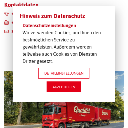
Kontaktdaten
+49 6826 935-0
Hinweis zum Datenschutz
+49 6826 935-190
Datenschutzeinstellungen
saarbruecken@emons.de
Wir verwenden Cookies, um Ihnen den
bestmöglichen Service zu
gewährleisten. Außerdem werden
teilweise auch Cookies von Diensten
ALLE LEISTUNGEN
Dritter gesetzt.
DETAILEINSTELLUNGEN
AKZEPTIEREN